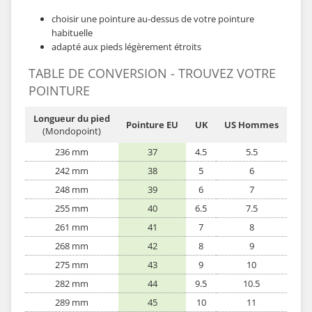
choisir une pointure au-dessus de votre pointure
habituelle
adapté aux pieds légèrement étroits
TABLE DE CONVERSION - TROUVEZ VOTRE
POINTURE
Longueur du pied
Pointure EU
UK
US Hommes
(Mondopoint)
236 mm
37
4.5
5.5
242 mm
38
5
6
248 mm
39
6
7
255 mm
40
6.5
7.5
261 mm
41
7
8
268 mm
42
8
9
275 mm
43
9
10
282 mm
44
9.5
10.5
289 mm
45
10
11