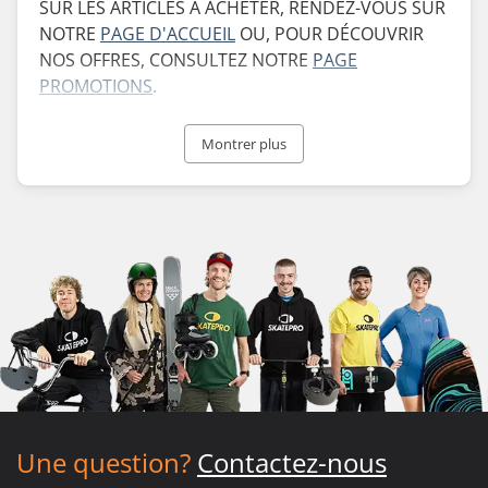
SUR LES ARTICLES À ACHETER, RENDEZ-VOUS SUR
NOTRE
PAGE D'ACCUEIL
OU, POUR DÉCOUVRIR
NOS OFFRES, CONSULTEZ NOTRE
PAGE
PROMOTIONS
.
Bienvenue dans le Guide des cadeaux
Montrer plus
incontournables 2025 ! Découvrez notre sélection
de Noël pour toute la famille. Des trottinettes aux
planches en passant par tout ce qui se trouve
entre les deux, trouvez le cadeau idéal à déposer
sous le sapin pour les fêtes de fin d'année.
Consultez notre
guide des livraisons de Noël
pour connaître les dates limites
et garantir une
livraison dans les délais.
Faites vos achats plus rapidement ! Utilisez nos
filtres par catégorie ci-dessous pour affiner
rapidement votre recherche et trouver le cadeau
Une question?
Contactez-nous
idéal.