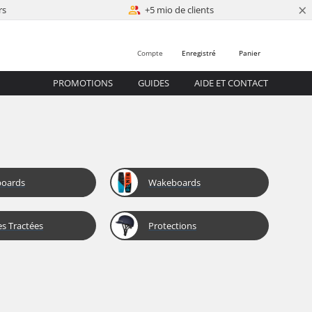
×
rs
+5 mio de clients
Compte
Enregistré
Panier
PROMOTIONS
GUIDES
AIDE ET CONTACT
boards
Wakeboards
s Tractées
Protections