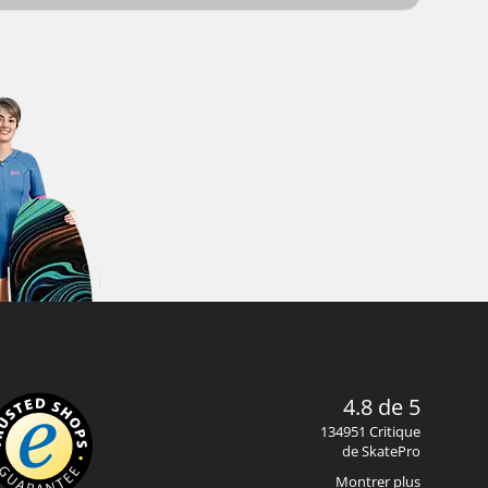
4.8 de 5
134951 Critique
de SkatePro
Montrer plus