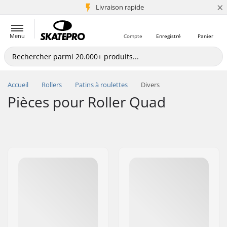
×
+5 mio de clients
Livraison rapide
Menu
Compte
Enregistré
Panier
Accueil
Rollers
Patins à roulettes
Divers
Pièces pour Roller Quad