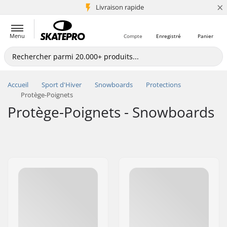
×
+5 mio de clients
Livraison rapide
Menu
Compte
Enregistré
Panier
Accueil
Sport d'Hiver
Snowboards
Protections
Protège-Poignets
Protège-Poignets - Snowboards