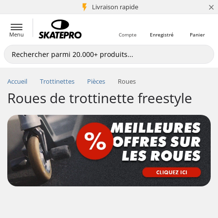
×
+5 mio de clients
Livraison rapide
Menu
Compte
Enregistré
Panier
Accueil
Trottinettes
Pièces
Roues
Roues de trottinette freestyle