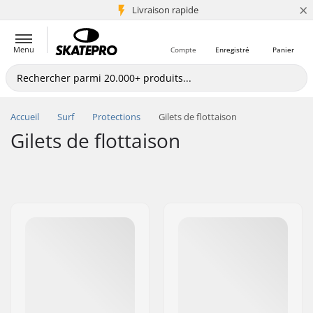
×
+5 mio de clients
Livraison rapide
Menu
Compte
Enregistré
Panier
Accueil
Surf
Protections
Gilets de flottaison
Gilets de flottaison