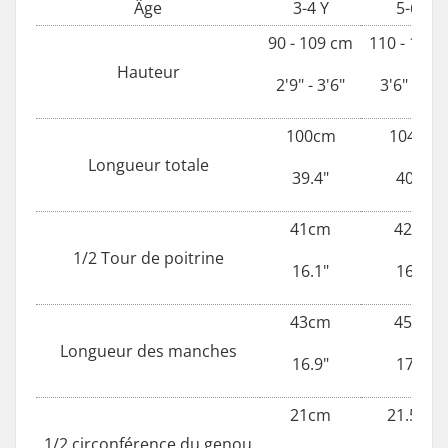
Âge
3-4 Y
5-6 Y
90 - 109 cm
110 - 126
Hauteur
2'9" - 3'6"
3'6" - 4'1
100cm
104cm
Longueur totale
39.4"
40.9"
41cm
42cm
1/2 Tour de poitrine
16.1"
16.5"
43cm
45cm
Longueur des manches
16.9"
17.7"
21cm
21.5cm
1/2 circonférence du genou