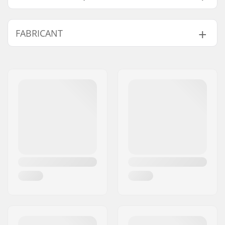
Spécifications
Taped seams, YKK
FABRICANT
Supplémentaires :
Zips
Type:
Combinaison de Ski
Nom:
HORSEFEATHERS Stigma
Activité:
Skis Alpins,
Distribution s.r.o
Snowboard
Adresse:
Slovanskà alej 24
Imperméable:
10000mm
Code postal:
32600
Respirabilité:
10000mvtr
Ville:
Plzen
Isolation:
Oui, Polyester, Fleece
Pays:
Tchéquie
Membrane:
UltraTech
Ecologique:
DWR - Sans PFC
Sexe:
Enfants
Année du modèle:
25/26