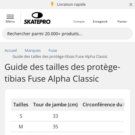
×
+5 mio de clients
Livraison rapide
Menu
Compte
Enregistré
Panier
Accueil
Marques
Fuse
Guide des tailles des protège-tibias Fuse Alpha Classic
Guide des tailles des protège-
tibias Fuse Alpha Classic
Tailles
Tour de jambe (cm)
Circonférence du bas 
S
33
12,9
M
35
13,8