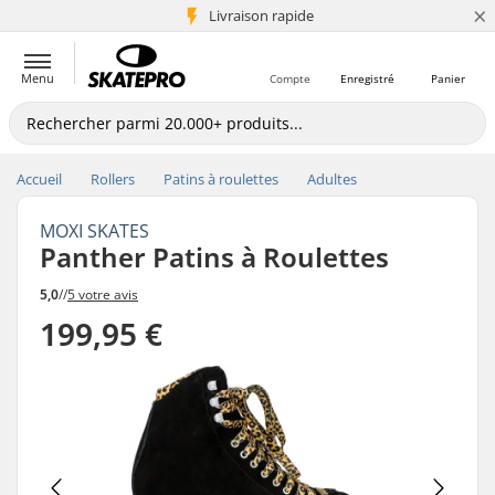
×
+5 mio de clients
Livraison rapide
Menu
Compte
Enregistré
Panier
Accueil
Rollers
Patins à roulettes
Adultes
MOXI SKATES
Panther Patins à Roulettes
5,0
//
5 votre avis
199,95 €