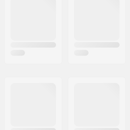
Frein:
Adjustable
Recommandé pour:
Patinage intérieur,
Patinage extérieur,
Artistic skating