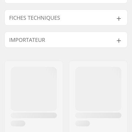
FICHES TECHNIQUES
Lumen:
1000
IMPORTATEUR
Distance maximale:
120m
Runtime Low Beam:
240
Nom:
Centrano ApS
Temps de
5 min
Adresse:
Omega 6
fonctionnement à
Code postal:
8382
pleine intensité:
Ville:
Hinnerup
Poids:
107g
Pays:
Danemark