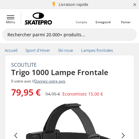
×
+5 mio de clients
Livraison rapide
Menu
Compte
Enregistré
Panier
Accueil
Sport d'Hiver
Ski roue
Lampes frontales
SCOUTLITE
Trigo 1000 Lampe Frontale
0 votre avis //
Donnez votre avis
79,95 €
94,95 €
Economisez
15,00 €