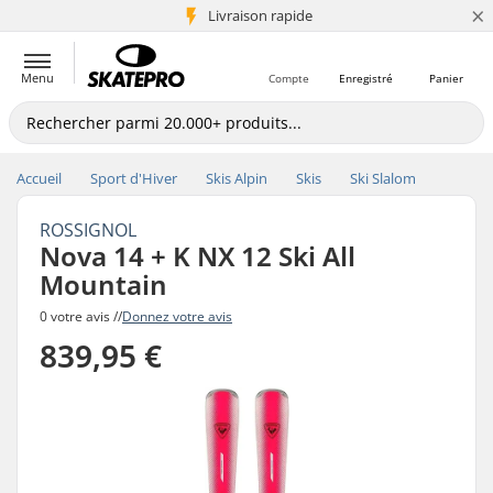
×
+5 mio de clients
Livraison rapide
Menu
Compte
Enregistré
Panier
Accueil
Sport d'Hiver
Skis Alpin
Skis
Ski Slalom
ROSSIGNOL
Nova 14 + K NX 12 Ski All
Mountain
0 votre avis //
Donnez votre avis
839,95 €