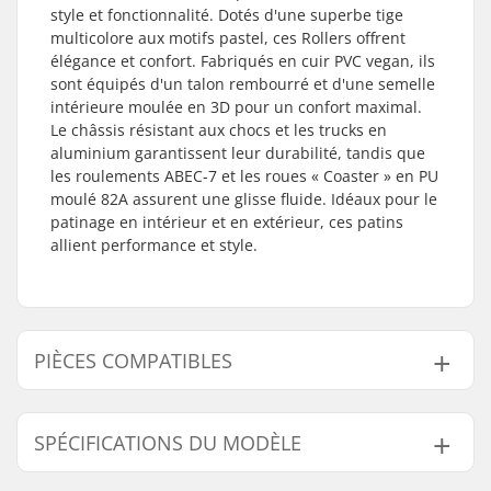
style et fonctionnalité. Dotés d'une superbe tige
multicolore aux motifs pastel, ces Rollers offrent
élégance et confort. Fabriqués en cuir PVC vegan, ils
sont équipés d'un talon rembourré et d'une semelle
intérieure moulée en 3D pour un confort maximal.
Le châssis résistant aux chocs et les trucks en
aluminium garantissent leur durabilité, tandis que
les roulements ABEC-7 et les roues « Coaster » en PU
moulé 82A assurent une glisse fluide. Idéaux pour le
patinage en intérieur et en extérieur, ces patins
allient performance et style.
PIÈCES COMPATIBLES
Trouvez des produits compatibles avec Rio Roller
Script Peach Patins à Roulettes:
SPÉCIFICATIONS DU MODÈLE