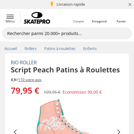
×
+5 mio de clients
Livraison rapide
Menu
Compte
Enregistré
Panier
Accueil
Rollers
Patins à roulettes
Enfants
RIO ROLLER
Script Peach Patins à Roulettes
4,9
//
110 votre avis
79,95 €
109,95 €
Economisez
30,00 €