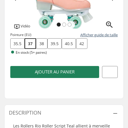
Vidéo
Pointure (EU)
Afficher guide de taille
35.5
37
38
39.5
40.5
42
En stock (5+ paires)
AJOUTER AU PANIER
DESCRIPTION
Les Rollers Rio Roller Script Teal allient à merveille