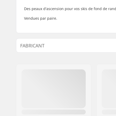
Des peaux d'ascension pour vos skis de fond de rand
Vendues par paire.
FABRICANT
Nom:
SKIS ROSSIGNOL SAS
Adresse:
98 rue Louis Barran
Code postal:
38430
Ville:
Saint-Jean de Moirans
Pays:
France