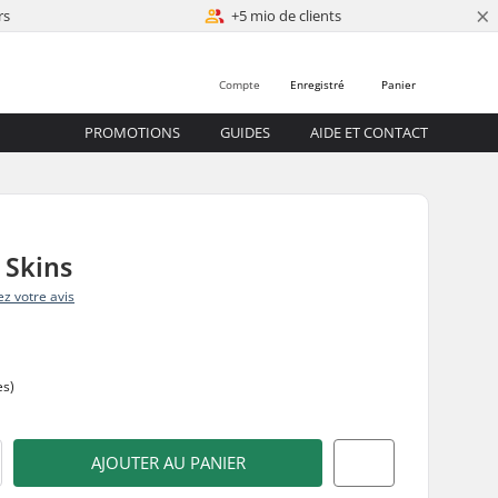
×
rs
+5 mio de clients
Compte
Enregistré
Panier
PROMOTIONS
GUIDES
AIDE ET CONTACT
 Skins
z votre avis
es)
AJOUTER AU PANIER