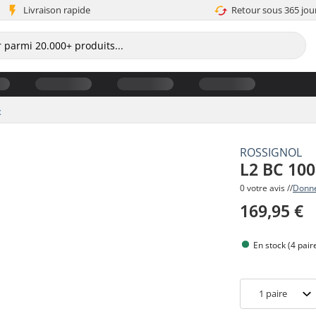
Livraison rapide
Retour sous 365 jou
x
ROSSIGNOL
L2 BC 100
0 votre avis //
Donne
169,95 €
En stock (4 pair
1
paire