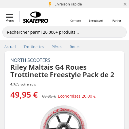
×
+5 mio de clients
Livraison rapide
Menu
Compte
Enregistré
Panier
Accueil
Trottinettes
Pièces
Roues
NORTH SCOOTERS
Riley Maltais G4 Roues
Trottinette Freestyle Pack de 2
4,7
//
3 votre avis
49,95 €
69,95 €
Economisez
20,00 €