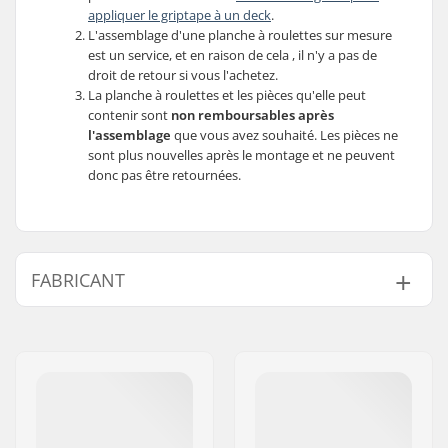
appliquer le griptape à un deck
.
L'assemblage d'une planche à roulettes sur mesure
est un service, et en raison de cela , il n'y a pas de
droit de retour si vous l'achetez.
La planche à roulettes et les pièces qu'elle peut
contenir sont
non remboursables après
l'assemblage
que vous avez souhaité. Les pièces ne
sont plus nouvelles après le montage et ne peuvent
donc pas être retournées.
FABRICANT
Nom:
SkatePro
Adresse:
Omega 6
Code postal:
8382
Ville:
Hinnerup
Pays:
Danemark