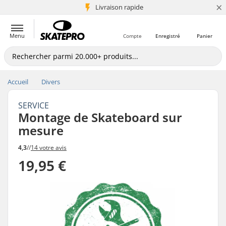
×
+5 mio de clients
Livraison rapide
Menu
Compte
Enregistré
Panier
Accueil
Divers
SERVICE
Montage de Skateboard sur
mesure
4,3
//
14 votre avis
19,95 €