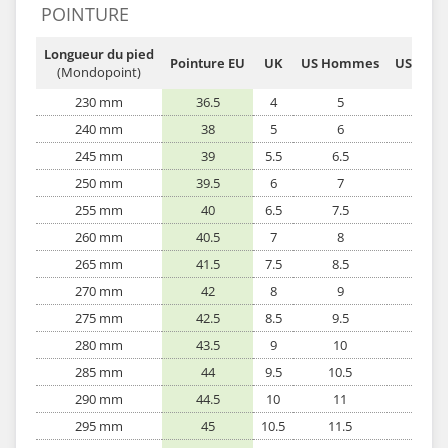
POINTURE
Longueur du pied
Pointure EU
UK
US Hommes
US Fem
(Mondopoint)
230 mm
36.5
4
5
6
240 mm
38
5
6
7
245 mm
39
5.5
6.5
7.5
250 mm
39.5
6
7
8
255 mm
40
6.5
7.5
8.5
260 mm
40.5
7
8
9
265 mm
41.5
7.5
8.5
9.5
270 mm
42
8
9
10
275 mm
42.5
8.5
9.5
10.5
280 mm
43.5
9
10
11
285 mm
44
9.5
10.5
-
290 mm
44.5
10
11
-
295 mm
45
10.5
11.5
-