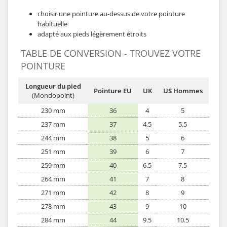
choisir une pointure au-dessus de votre pointure
habituelle
adapté aux pieds légèrement étroits
TABLE DE CONVERSION - TROUVEZ VOTRE
POINTURE
Longueur du pied
Pointure EU
UK
US Hommes
(Mondopoint)
230 mm
36
4
5
237 mm
37
4.5
5.5
244 mm
38
5
6
251 mm
39
6
7
259 mm
40
6.5
7.5
264 mm
41
7
8
271 mm
42
8
9
278 mm
43
9
10
284 mm
44
9.5
10.5