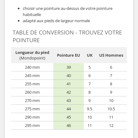
choisir une pointure au-dessus de votre pointure
habituelle
adapté aux pieds de largeur normale
TABLE DE CONVERSION - TROUVEZ VOTRE
POINTURE
Longueur du pied
Pointure EU
UK
US Hommes
(Mondopoint)
240 mm
39
5
6
245 mm
40
6
7
255 mm
41
7
8
260 mm
42
8
9
270 mm
43
9
10
275 mm
44
9.5
10.5
290 mm
45
10
11
295 mm
46
11
12