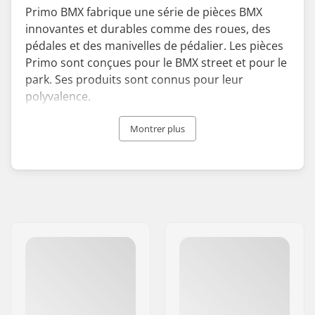
Primo BMX fabrique une série de pièces BMX
innovantes et durables comme des roues, des
pédales et des manivelles de pédalier. Les pièces
Primo sont conçues pour le BMX street et pour le
park. Ses produits sont connus pour leur
polyvalence.
À l'origine fabricant de pneus pour fauteuils
Montrer plus
roulants à la fin des années 1980, Primo a changé
de direction et a commencé à fabriquer des
pièces de BMX au début des années 90.
Construisant sa réputation de fabricant
d'équipements BMX de qualité, la marque a
développé son équipe de riders professionnels à
succès comprenant notamment Brian Foster.
Basé à Long Beach, en Californie, Primo offre un
excellent choix pour la remise à niveau dont votre
BMX a besoin.