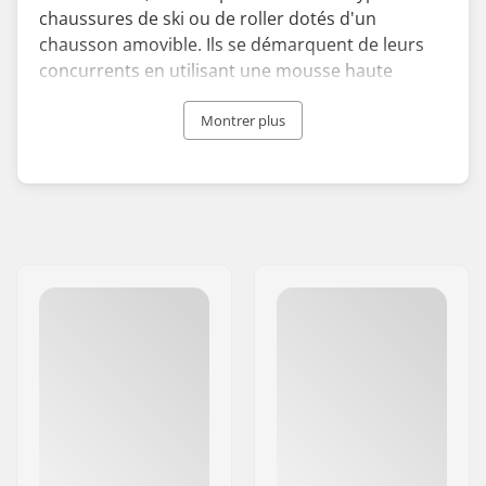
chaussures de ski ou de roller dotés d'un
chausson amovible. Ils se démarquent de leurs
concurrents en utilisant une mousse haute
densité et personnalisable, pour s'adapter à
votre coque et pointure, afin de proposer un
Montrer plus
ajustement et un contrôle optimal lors de vos
sorties.
Fondé en 1993 au Canada, Intuition s'est toujours
focalisé sur une production de chaussons
apportant puissance, contrôle et performance. La
marque s'est rapidement développée pour
devenir leader sur le marché Européen et Nord-
Américain.
Marre de vos chevilles et pieds douloureux, et
besoin de performer lors de vos sessions?
Intuition pourra incontestablement vous aider.