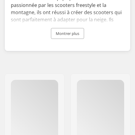
passionnée par les scooters freestyle et la
montagne, ils ont réussi à créer des scooters qui
sont parfaitement à adapter pour la neige. Ils
peuvent être utilisés pour carver des virages sur
les pistes de ski ou être utilisés pour des figures
Montrer plus
flatland dans les rues enneigées.
Le scooter des neiges Eretic est fabriqué en
aluminium de haute qualité et ne pèse que 4,9 kg,
ce qui est exceptionnellement léger par rapport
aux autres équipements de sports de neige. Les
pièces sont interchangeables et peuvent
facilement être remplacées par de nouvelles
pièces.
Consultez nos snowscoot Eretic qui peuvent être
utilisés par des cavaliers de tous âges !