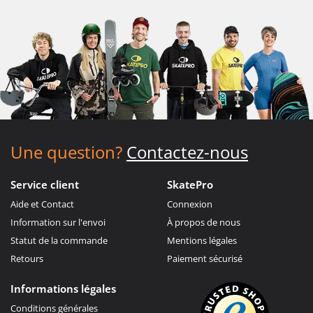
passant par les protections genou/poignet – et
préparez-vous à vivre vos meilleures aventures
en plein air !
Une question?
Contactez-nous
Service client
SkatePro
Aide et Contact
Connexion
Information sur l'envoi
À propos de nous
Statut de la commande
Mentions légales
Retours
Paiement sécurisé
Informations légales
Conditions générales