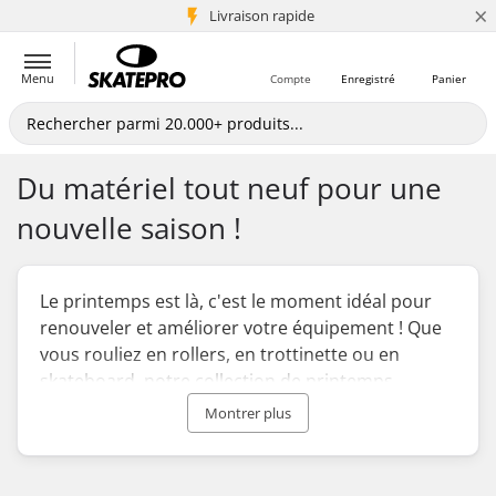
×
+5 mio de clients
Livraison rapide
Menu
Compte
Enregistré
Panier
Du matériel tout neuf pour une
nouvelle saison !
Le printemps est là, c'est le moment idéal pour
renouveler et améliorer votre équipement ! Que
vous rouliez en rollers, en trottinette ou en
skateboard, notre collection de printemps
regorge d'équipements de qualité supérieure
Montrer plus
pour rendre chaque sortie encore plus agréable.
Découvrez nos coups de cœur triés sur le volet –
des casques certifiés aux gants anti-choc en