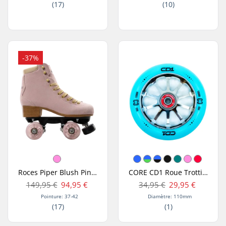
(17)
(10)
-37%
Roces Piper Blush Pink Patins à Roulettes
CORE CD1 Roue Trottinette Freestyle
149,95 €
94,95 €
34,95 €
29,95 €
Pointure: 37-42
Diamètre: 110mm
(17)
(1)