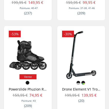
199,95 €
149,95 €
159,95 €
99,95 €
Pointure: 40-47
Pointure: 37-38, 41-46
(237)
(209)
-53%
-30%
Vente
Powerslide Phuzion Radon 80 Rollers
Drone Element V1 Trottinette Freestyle
159,95 €
74,95 €
199,95 €
139,95 €
(20)
Pointure: 43
(209)