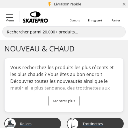
×
+5 mio de clients
Livraison rapide
Menu
Compte
Enregistré
Panier
NOUVEAU & CHAUD
Vous recherchez les produits les plus récents et
les plus chauds ? Vous êtes au bon endroit !
Découvrez toutes les nouveautés ainsi que le
matériel le plus tendance, des trottinettes aux
skates en passant par les vélos BMX, les planches
Montrer plus
et bien plus encore. Tout ce dont vous avez
besoin est à portée de main. Ne manquez rien !
Vous cherchez les meilleurs prix ? Découvrez
nos meilleures offres du moment, sur les
Rollers
Trottinettes