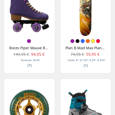
Roces Piper Mauve Rollers
Plan B Mad Max Planche De Skate
149,95 €
94,95 €
74,95 €
59,95 €
Pointure: 36-42
Taille: 8", 8.125", 8.25", 8.375"
(7)
(1)