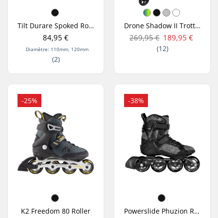
Tilt Durare Spoked Roues Pack de 2
Drone Shadow II Trottinette Freestyle
84,95 €
269,95 €
189,95 €
(12)
Diamètre: 110mm, 120mm
(2)
-25%
-38%
K2 Freedom 80 Roller
Powerslide Phuzion Radon 80 Rollers