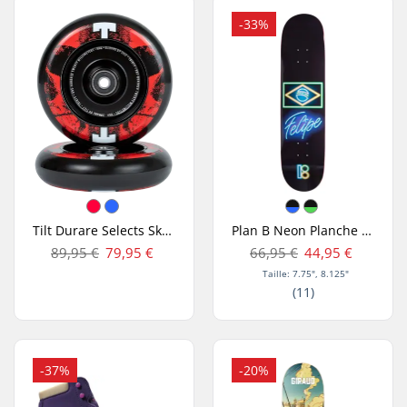
-33%
Tilt Durare Selects Skulls Roues Trottinette Freestyle
Plan B Neon Planche De Skate
89,95 €
79,95 €
66,95 €
44,95 €
Taille: 7.75", 8.125"
(11)
-37%
-20%