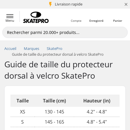
×
+5 mio de clients
Livraison rapide
Menu
Compte
Enregistré
Panier
Accueil
Marques
SkatePro
Guide de taille du protecteur dorsal à velcro SkatePro
Guide de taille du protecteur
dorsal à velcro SkatePro
Taille
Taille (cm)
Hauteur (in)
XS
130 - 145
4.2" - 4.8"
S
145 - 165
4.8" - 5.4"