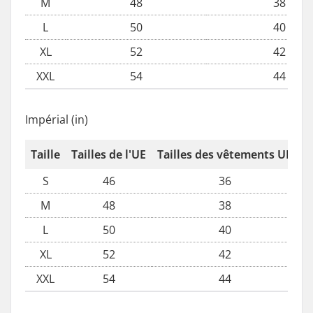
M
48
38
L
50
40
XL
52
42
XXL
54
44
Impérial (in)
Taille
Tailles de l'UE
Tailles des vêtements UK
T
S
46
36
M
48
38
L
50
40
XL
52
42
XXL
54
44