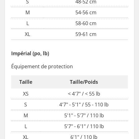
S
48-52 cm
M
54-56 cm
L
58-60 cm
XL
59-61 cm
Impérial (po, lb)
Équipement de protection
Taille
Taille/Poids
XS
< 4'7" / < 55 lb
S
4'7" - 5'1" / 55 - 110 lb
M
5'1" - 5'7" / 110 lb
L
5'7" - 6'1" / 110 lb
XL
6'1" / 110 lb