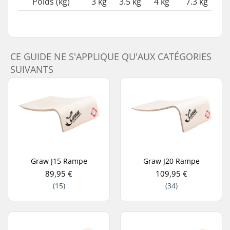
Poids (kg)
3 kg
3.5 kg
4 kg
7.3 kg
CE GUIDE NE S'APPLIQUE QU'AUX CATÉGORIES
SUIVANTS
Graw J15 Rampe
Graw J20 Rampe
89,95 €
109,95 €
(15)
(34)