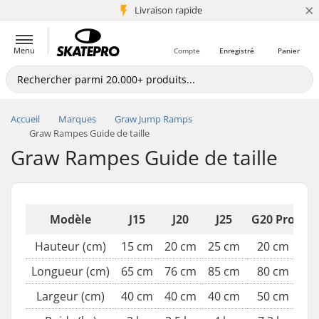
×
+5 mio de clients
Livraison rapide
Menu
Compte
Enregistré
Panier
Accueil
Marques
Graw Jump Ramps
Graw Rampes Guide de taille
Graw Rampes Guide de taille
Modèle
J15
J20
J25
G20 Pro
Hauteur (cm)
15 cm
20 cm
25 cm
20 cm
Longueur (cm)
65 cm
76 cm
85 cm
80 cm
Largeur (cm)
40 cm
40 cm
40 cm
50 cm