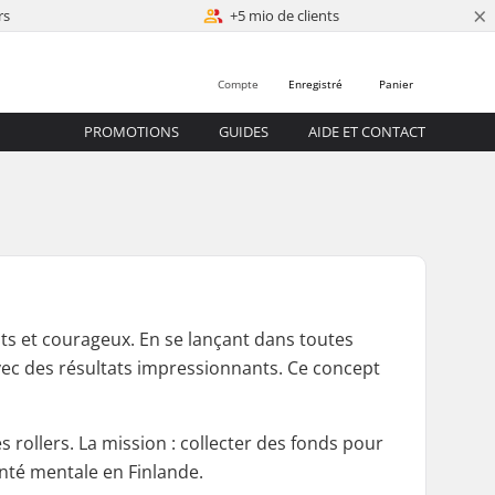
×
rs
+5 mio de clients
Compte
Enregistré
Panier
PROMOTIONS
GUIDES
AIDE ET CONTACT
nts et courageux. En se lançant dans toutes
 avec des résultats impressionnants. Ce concept
 rollers. La mission : collecter des fonds pour
nté mentale en Finlande.