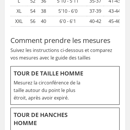
L
52
36
5'10 - 5'11
35-37
41-43
XL
54
38
5'10 - 6'0
37-39
43-44
XXL
56
40
6'0 - 6'1
40-42
45-46
Comment prendre les mesures
Suivez les instructions ci-dessous et comparez
vos mesures avec le guide des tailles
TOUR DE TAILLE HOMME
Mesurez la circonférence de la
taille autour du point le plus
étroit, après avoir expiré.
TOUR DE HANCHES
HOMME