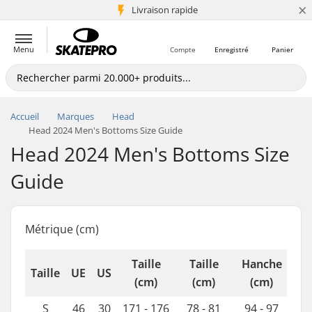
×
+5 mio de clients
Livraison rapide
Menu
Compte
Enregistré
Panier
Accueil
Marques
Head
Head 2024 Men's Bottoms Size Guide
Head 2024 Men's Bottoms Size
Guide
Métrique (cm)
Taille
Taille
Hanche
Taille
UE
US
(cm)
(cm)
(cm)
S
46
30
171 - 176
78 - 81
94 - 97