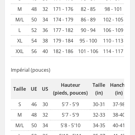
M
48
32
171 - 176
82 - 85
98 - 101
M/L
50
34
174 - 179
86 - 89
102 - 105
L
52
36
177 - 182
90 - 94
106 - 109
XL
54
38
179 - 184
95 - 100
110 - 113
XXL
56
40
182 - 186
101 - 106
114 - 117
Impérial (pouces)
Hauteur
Taille
Hanche
Taille
UE
US
(pieds, pouces)
(in)
(in)
S
46
30
5'7 - 5'9
30-31
37-98
M
48
32
5'7 - 5'9
32-33
38-40
M/L
50
34
5'8 - 5'10
34-35
40-41