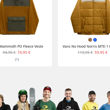
 Mammoth PO Fleece Veste
94,95 €
74,95 €
119,95 €
59,95 €
(1)