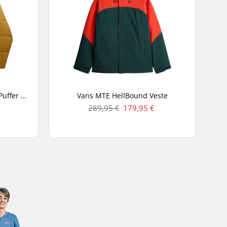
Vans No Hood Norris MTE-1 Puffer Veste
Vans MTE HellBound Veste
289,95 €
179,95 €