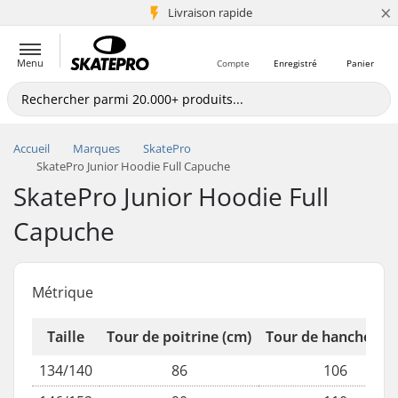
×
+5 mio de clients
Livraison rapide
Menu
Compte
Enregistré
Panier
Accueil
Marques
SkatePro
SkatePro Junior Hoodie Full Capuche
SkatePro Junior Hoodie Full
Capuche
Métrique
Taille
Tour de poitrine (cm)
Tour de hanche (cm
134/140
86
106