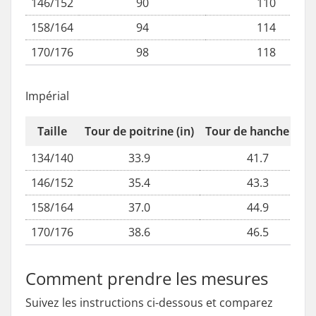
146/152
90
110
158/164
94
114
170/176
98
118
Impérial
Taille
Tour de poitrine (in)
Tour de hanche (in)
134/140
33.9
41.7
146/152
35.4
43.3
158/164
37.0
44.9
170/176
38.6
46.5
Comment prendre les mesures
Suivez les instructions ci-dessous et comparez