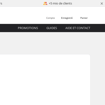
×
rs
+5 mio de clients
Compte
Enregistré
Panier
PROMOTIONS
GUIDES
AIDE ET CONTACT