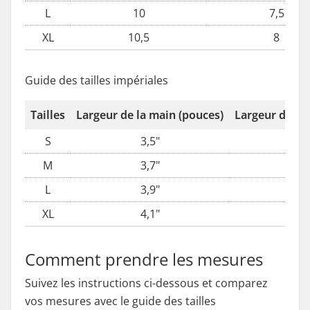
L
10
7,5
XL
10,5
8
Guide des tailles impériales
Tailles
Largeur de la main (pouces)
Largeur du po
S
3,5"
2,
M
3,7"
2,
L
3,9"
2,
XL
4,1"
3,
Comment prendre les mesures
Suivez les instructions ci-dessous et comparez
vos mesures avec le guide des tailles