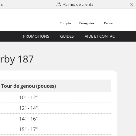
×
rs
+5 mio de clients
Compte
Enregistré
Panier
PROMOTIONS
GUIDES
AIDE ET CONTACT
erby 187
Tour de genou (pouces)
10" - 12"
12" - 14"
14" - 16"
15" - 17"