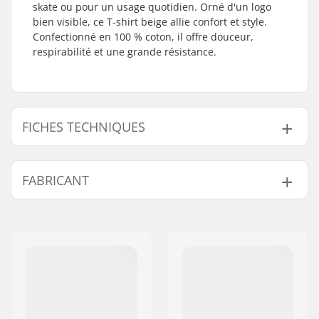
skate ou pour un usage quotidien. Orné d'un logo
bien visible, ce T-shirt beige allie confort et style.
Confectionné en 100 % coton, il offre douceur,
respirabilité et une grande résistance.
FICHES TECHNIQUES
Fit:
Regular Fit
FABRICANT
Cou:
Crew Neck
Manches:
Short Sleeve
Nom:
Powerslide
Matériel:
100% Cotton
Sportartikelvertriebs GmbH
Adresse:
Esbachgraben 1
Code postal:
95463
Ville:
Bindlach
Pays:
Allemagne