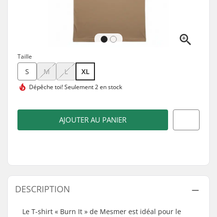
Taille
S
M
L
XL
Dépêche toi!
Seulement 2 en stock
AJOUTER AU PANIER
DESCRIPTION
Le T-shirt « Burn It » de Mesmer est idéal pour le