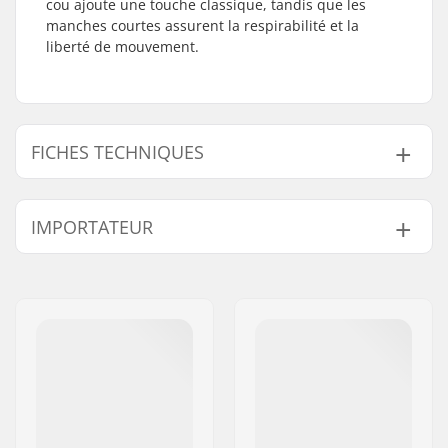
cou ajoute une touche classique, tandis que les
manches courtes assurent la respirabilité et la
liberté de mouvement.
FICHES TECHNIQUES
Fit:
Regular Fit
IMPORTATEUR
Cou:
Crew Neck
Manches:
Short Sleeve
Nom:
Centrano ApS
Design:
Front Graphic
,
Back
Adresse:
Omega 6
Graphic
Code postal:
8382
Matériel:
100% Cotton
Ville:
Hinnerup
Genre:
Men
Pays:
Danemark