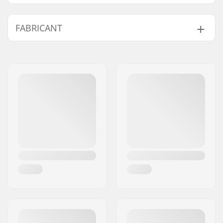
FABRICANT
Nom:
Centrano ApS
Adresse:
Omega 6
Code postal:
8382
Ville:
Hinnerup
Pays:
Danemark