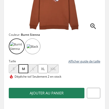
Couleur:
Burnt Sienna
Taille
Afficher guide de taille
S
M
L
XL
XXL
Dépêche toi!
Seulement 2 en stock
AJOUTER AU PANIER