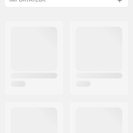
Cou :
Crew Neck
Nom:
Centrano ApS
Design:
Breast Graphic
Adresse:
Omega 6
Materiel:
Polyester
,
Cotton
Code postal:
8382
Blend
Ville:
Hinnerup
Pays:
Danemark