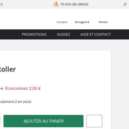
×
rs
+5 mio de clients
Compte
Enregistré
Panier
PROMOTIONS
GUIDES
AIDE ET CONTACT
Roller
 €
Economisez
2,00 €
ulement 2 en stock
AJOUTER AU PANIER