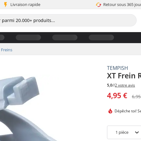
Livraison rapide
Retour sous 365 jou
Freins
TEMPISH
XT Frein 
5,0
//
2 votre avis
4,95 €
6,95
Dépêche toi!
Se
1
pièce