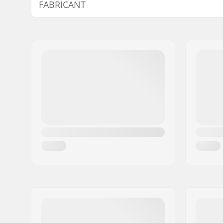
FABRICANT
Nom:
TEMPISH s.r.o.
Adresse:
Bratrí Wolfu 495/16
Code postal:
779 00
Ville:
Olomouc
Pays:
Tchéquie