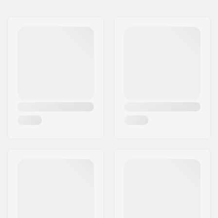
Nom:
Centrano ApS
Adresse:
Omega 6
Code postal:
8382
Ville:
Hinnerup
Pays:
Danemark