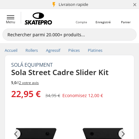
×
+5 mio de clients
Livraison rapide
Menu
Compte
Enregistré
Panier
Accueil
Rollers
Agressif
Pièces
Platines
SOLÁ EQUIPMENT
Sola Street Cadre Slider Kit
5,0
//
2 votre avis
22,95 €
34,95 €
Economisez
12,00 €