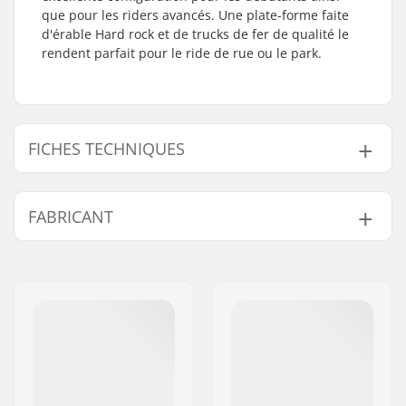
que pour les riders avancés. Une plate-forme faite
d'érable Hard rock et de trucks de fer de qualité le
rendent parfait pour le ride de rue ou le park.
FICHES TECHNIQUES
Largeur du deck:
8" (20.3cm)
FABRICANT
Longueur du deck:
31.85" (80.9cm)
Matériel du deck:
Érable de Hard Rock,
Nom:
HLC SB DISTRIBUTION SL
7 plis
Adresse:
Industrial state Lintzirin,
Design du deck:
Double kicktail
Gaina Plot E
Diamètre de la roue:
52mm
Code postal:
P.C 20180 Oiarzun
Dureté des roues:
100A
Ville:
OIARTZUN
Matériel de la roue:
PU casted
Pays:
Espagne
Précision des
ABEC-7