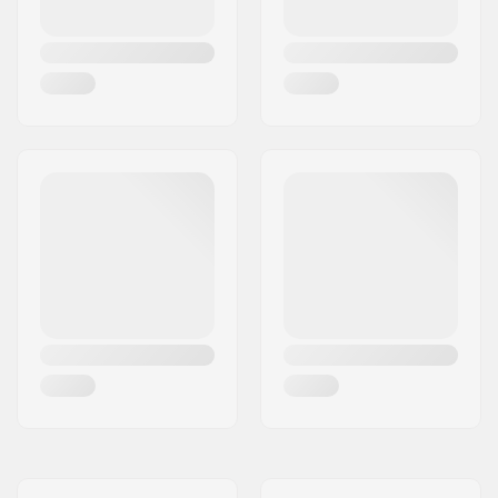
roulements:
Concave:
Medium
Type de truck:
Standard kingpin,
Standard hanger
Largeur du Hanger:
127mm (5")
Griptape:
Pré-appliqué
Poids maximum de
100 kg
l'utilisateur: