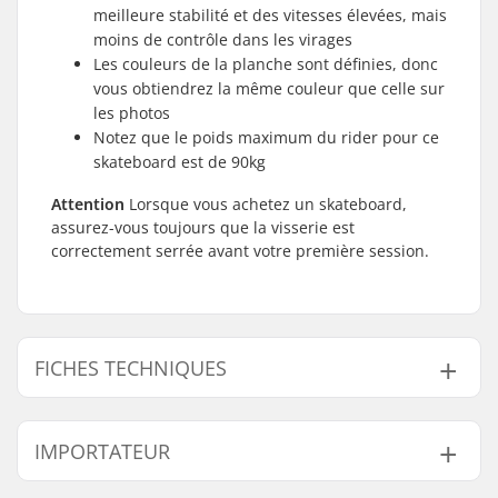
meilleure stabilité et des vitesses élevées, mais
moins de contrôle dans les virages
Les couleurs de la planche sont définies, donc
vous obtiendrez la même couleur que celle sur
les photos
Notez que le poids maximum du rider pour ce
skateboard est de 90kg
Attention
Lorsque vous achetez un skateboard,
assurez-vous toujours que la visserie est
correctement serrée avant votre première session.
FICHES TECHNIQUES
Largeur du deck:
8" (20.3cm)
IMPORTATEUR
Longueur du deck:
31.5" (80cm)
Empattement:
14" (35.6cm)