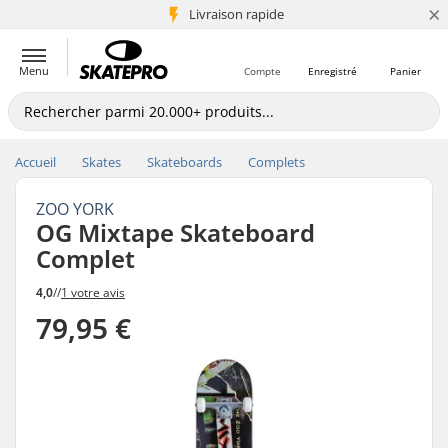
×
+5 mio de clients
Livraison rapide
Menu
Compte
Enregistré
Panier
Accueil
Skates
Skateboards
Complets
ZOO YORK
OG Mixtape Skateboard
Complet
4,0
//
1 votre avis
79,95 €