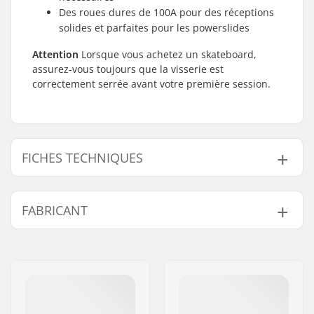
Des roues dures de 100A pour des réceptions
solides et parfaites pour les powerslides
Attention
Lorsque vous achetez un skateboard,
assurez-vous toujours que la visserie est
correctement serrée avant votre première session.
FICHES TECHNIQUES
Largeur du deck:
8.25" (21cm)
FABRICANT
Longueur du deck:
31.6" (80.3cm)
Empattement:
14.22" (36.1cm)
Nom:
HLC SB DISTRIBUTION SL
Longueur du Nose:
17.1cm (6.74'')"
Adresse:
Industrial state Lintzirin,
Longueur du Tail:
17.1cm (6.74'')"
Gaina Plot E
Matériel du deck:
Érable de Hard Rock,
Code postal:
P.C 20180 Oiarzun
7 plis
Ville:
OIARTZUN