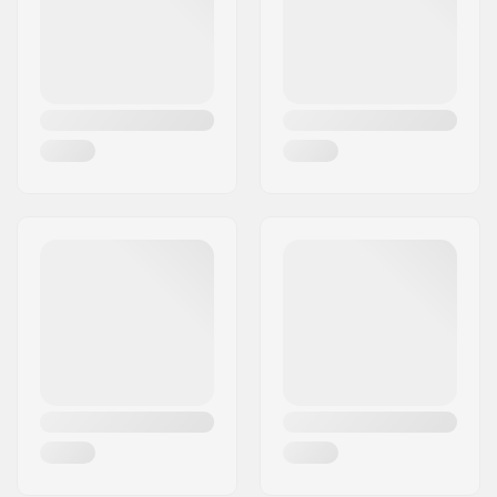
Design du deck:
Double kicktail
Pays:
Espagne
Diamètre de la roue:
52mm
Dureté des roues:
100A
Précision des
ABEC-7
roulements:
Couleurs de deck:
Variable
Concave:
Medium
Type de truck:
Standard kingpin,
Standard hanger
Griptape:
Pré-appliqué