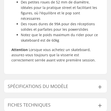
Des petites roues de 52 mm de diamètre,
idéales pour la pratique street et facilitant les
figures, où l'équilibre et le pop sont
nécessaires
Des roues dures de 99A pour des réceptions
solides et parfaites pour les powerslides
Notez que le poids maximum du rider pour ce
skateboard est de 60kg
Attention
Lorsque vous achetez un skateboard,
assurez-vous toujours que la visserie est
correctement serrée avant votre première session.
SPÉCIFICATIONS DU MODÈLE
Modèle
Largeur du deck
Longueur du deck
Empatt
FICHES TECHNIQUES
7.75"
7.75" (19.7cm)
31" (78.7cm)
13.875"