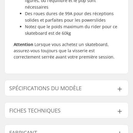
figures, où l'équilibre et le pop sont
nécessaires
Des roues dures de 99A pour des réceptions
solides et parfaites pour les powerslides
Notez que le poids maximum du rider pour ce
skateboard est de 60kg
Attention
Lorsque vous achetez un skateboard,
assurez-vous toujours que la visserie est
correctement serrée avant votre première session.
SPÉCIFICATIONS DU MODÈLE
Modèle
Largeur du deck
Longueur du deck
Empatt
FICHES TECHNIQUES
7.25"
7.25" (18.4cm)
30" (76cm)
13.875"
7.5"
-
-
-
Matériel du deck:
Érable de Hard Rock,
FABRICANT
7.75"
7.75" (19.7cm)
31" (78.7cm)
13.875"
7 plis