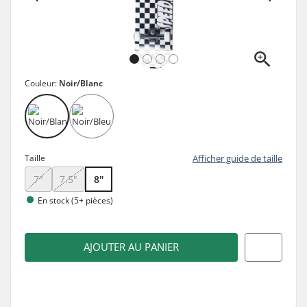
Couleur:
Noir/Blanc
Taille
Afficher guide de taille
7"
7.5"
8"
En stock (5+ pièces)
AJOUTER AU PANIER