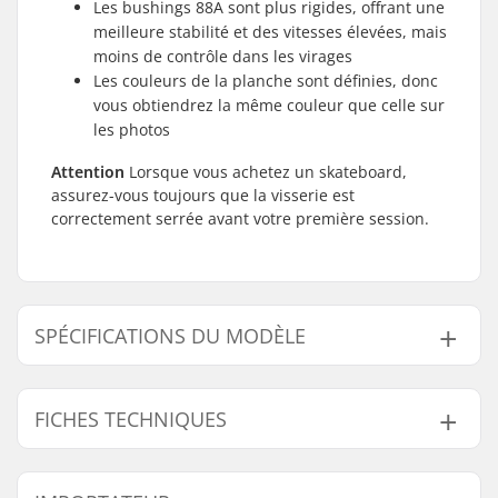
Les bushings 88A sont plus rigides, offrant une
meilleure stabilité et des vitesses élevées, mais
moins de contrôle dans les virages
Les couleurs de la planche sont définies, donc
vous obtiendrez la même couleur que celle sur
les photos
Attention
Lorsque vous achetez un skateboard,
assurez-vous toujours que la visserie est
correctement serrée avant votre première session.
SPÉCIFICATIONS DU MODÈLE
Modèle
Largeur du deck
Longueur du deck
FICHES TECHNIQUES
7.25" - Noir/Bleu
7.25" (18.4cm)
30" (76cm)
7.75" - Noir/Bleu
7.75" (19.7cm)
31.7" (80.5cm)
Matériel du deck:
Érable, 7 plis