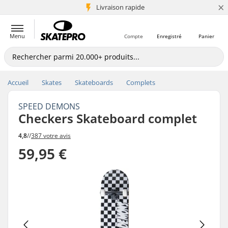
×
+5 mio de clients
Livraison rapide
Menu
Compte
Enregistré
Panier
Accueil
Skates
Skateboards
Complets
SPEED DEMONS
Checkers Skateboard complet
4,8
//
387 votre avis
59,95 €