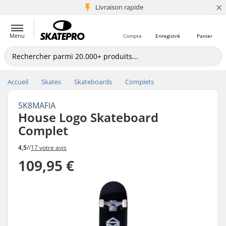
×
+5 mio de clients
Livraison rapide
Menu
Compte
Enregistré
Panier
Accueil
Skates
Skateboards
Complets
SK8MAFIA
House Logo Skateboard
Complet
4,5
//
17 votre avis
109,95 €