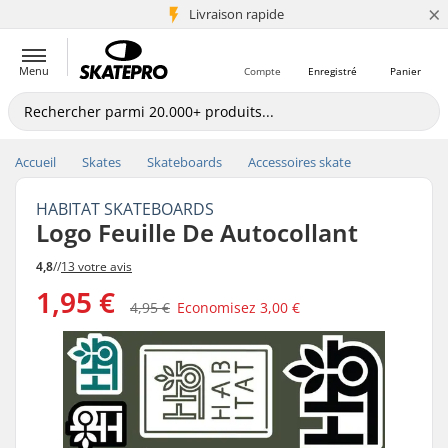
×
+5 mio de clients
Livraison rapide
Menu
Compte
Enregistré
Panier
Accueil
Skates
Skateboards
Accessoires skate
HABITAT SKATEBOARDS
Logo Feuille De Autocollant
4,8
//
13 votre avis
1,95 €
4,95 €
Economisez
3,00 €