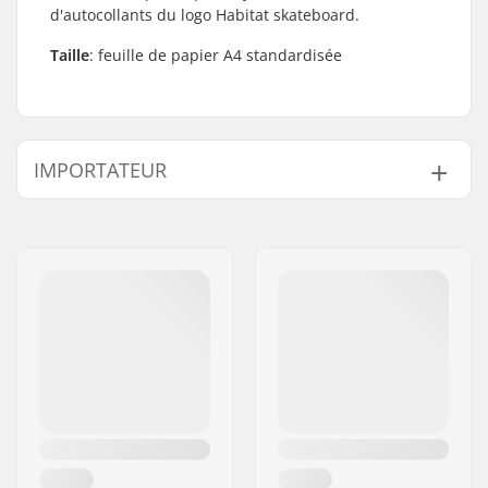
d'autocollants du logo Habitat skateboard.
Taille
: feuille de papier A4 standardisée
IMPORTATEUR
Nom:
Centrano ApS
Adresse:
Omega 6
Code postal:
8382
Ville:
Hinnerup
Pays:
Danemark